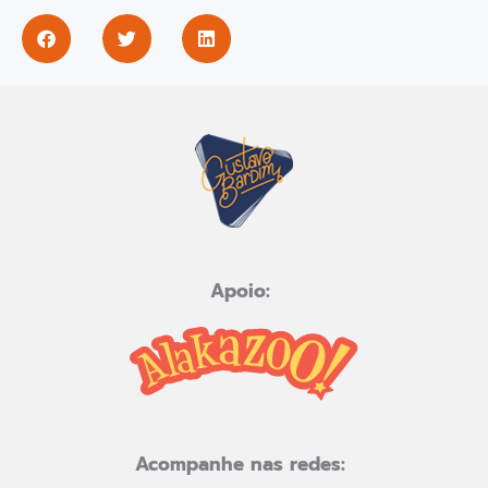
Apoio:
Acompanhe nas redes: