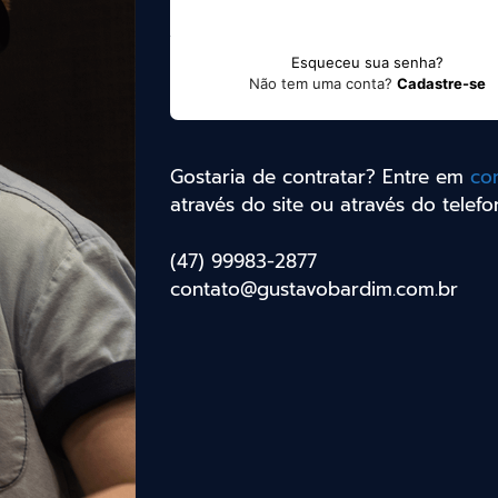
Esqueceu sua senha?
Não tem uma conta?
Cadastre-se
Gostaria de contratar? Entre em
co
através do site ou através do telefo
(47) 99983-2877
contato@gustavobardim.com.br